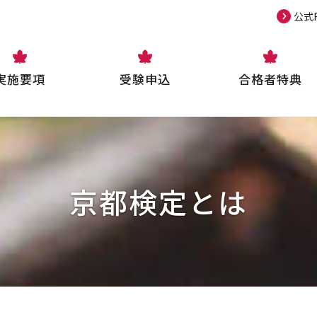
公式F
実施要項
受験申込
合格者特典
京都検定とはトップ
実施要項トップ
受験申込トップ
合格者特典トップ
講習会・講演会・講座トップ
数字で見る京都検定
7月
7月受験申込（個人）
施設優待
京都検定講演会
京都検定とは
受験のきっかけ
団体受験申込
特別講演会
受験スケジュール
中高生チャレンジ制度
スケジュール早見表
過去問チャレンジ
過去の講習会・講演会・講座
メールマガジン