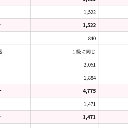
1,522
計
1,522
840
級
１級に同じ
2,051
1,884
計
4,775
1,471
計
1,471