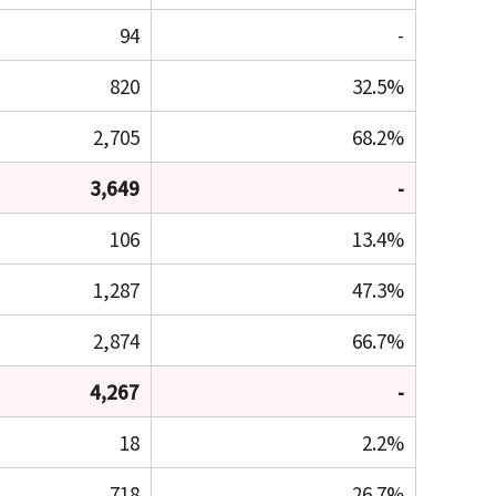
94
-
820
32.5%
2,705
68.2%
3,649
-
106
13.4%
1,287
47.3%
2,874
66.7%
4,267
-
18
2.2%
718
26.7%