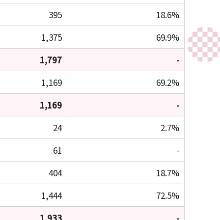
395
18.6%
1,375
69.9%
1,797
-
1,169
69.2%
1,169
-
24
2.7%
61
-
404
18.7%
1,444
72.5%
1,933
-