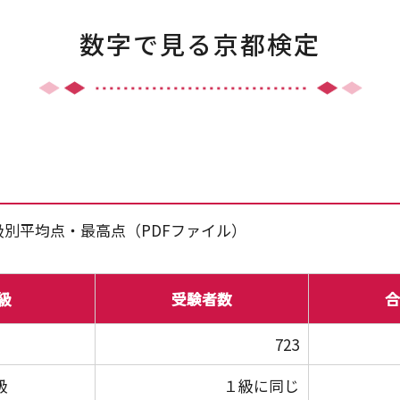
数字で見る京都検定
、級別平均点・最高点（PDFファイル）
級
受験者数
合
723
級
１級に同じ