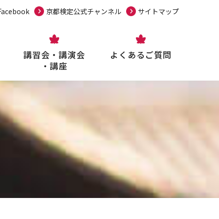
acebook
京都検定公式チャンネル
サイトマップ
講習会・講演会
よくあるご質問
・講座
10分で楽しく学ぶ！京都検定
12月
12月受験申込（個人）
表彰・特典
試験対策講習会
受験級の目安
小学生親子受験割引制度
講師紹介
勉強方法
京都検定支援講座のご案内
テキストブック