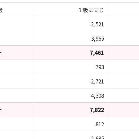
級
１級に同じ
2,521
3,965
計
7,461
793
2,721
4,308
計
7,822
812
2,685