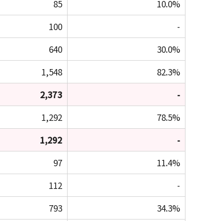
85
10.0%
100
-
640
30.0%
1,548
82.3%
2,373
-
1,292
78.5%
1,292
-
97
11.4%
112
-
793
34.3%