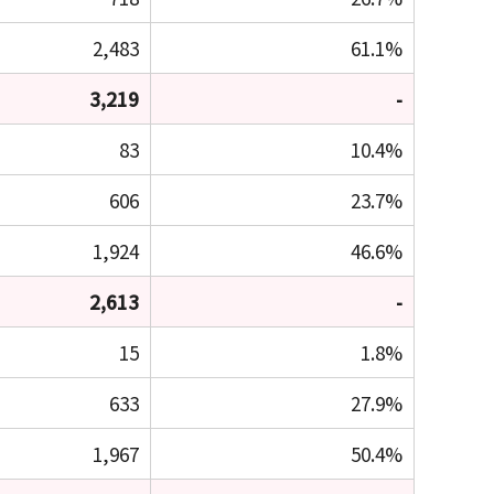
2,483
61.1%
3,219
-
83
10.4%
606
23.7%
1,924
46.6%
2,613
-
15
1.8%
633
27.9%
1,967
50.4%