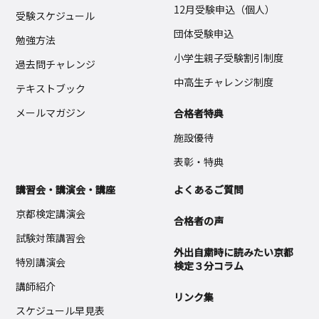
12月受験申込（個人）
受験スケジュール
団体受験申込
勉強方法
小学生親子受験割引制度
過去問チャレンジ
中高生チャレンジ制度
テキストブック
メールマガジン
合格者特典
施設優待
表彰・特典
講習会・講演会・講座
よくあるご質問
京都検定講演会
合格者の声
試験対策講習会
外出自粛時に読みたい京都
特別講演会
検定３分コラム
講師紹介
リンク集
スケジュール早見表