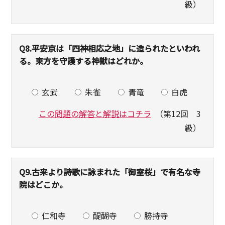
級）
Q8.
平安京は「四神相応之地」に造られたといわれ
る。東方を守護する神獣はどれか。
玄武
朱雀
青竜
白虎
この問題の解答と解説はコチラ
（第12回 3
級）
Q9.
古来より詩歌に詠まれた「御室桜」で有名な寺
院はどこか。
仁和寺
醍醐寺
勝持寺