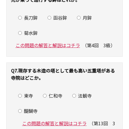
長刀鉾
函谷鉾
月鉾
菊水鉾
この問題の解答と解説はコチラ
（第4回 3級）
Q7.
現存する木造の塔として最も高い五重塔がある
寺院はどこか。
東寺
仁和寺
法観寺
醍醐寺
この問題の解答と解説はコチラ
（第13回 3