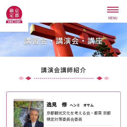
MENU
講習会・講演会・講座
講演会講師紹介
逸見 修
ヘンミ オサム
京都観光文化を考える会・都草 京都
検定対策委員会委員