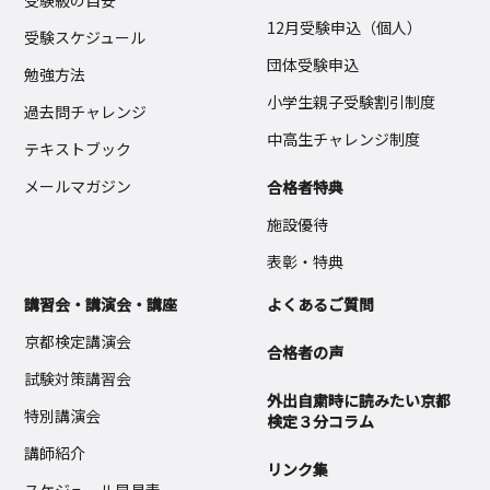
受験級の目安
12月受験申込（個人）
受験スケジュール
団体受験申込
勉強方法
小学生親子受験割引制度
過去問チャレンジ
中高生チャレンジ制度
テキストブック
メールマガジン
合格者特典
施設優待
表彰・特典
講習会・講演会・講座
よくあるご質問
京都検定講演会
合格者の声
試験対策講習会
外出自粛時に読みたい京都
特別講演会
検定３分コラム
講師紹介
リンク集