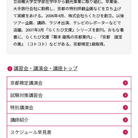
立命館大学文学部在学中から観光事業に取り組む。卒業後、
大手旅行会社に勤務し、京都の特別拝観企画などを立ち上げ
て実績をあげる。2006年4月、株式会社らくたびを創立。以後
ツアー企画、講師、ラジオ出演、テレビのレポーターなどで
活躍。2007年3月『らくたび文庫』シリーズを創刊。おもな著
書に、らくたび文庫『幕末 龍馬の京都案内』、『京都 国宝
の美』（コトコト）などがある。京都検定1級取得。
講習会・講演会・講座トップ
京都検定講演会
試験対策講習会
特別講演会
講師紹介
スケジュール早見表