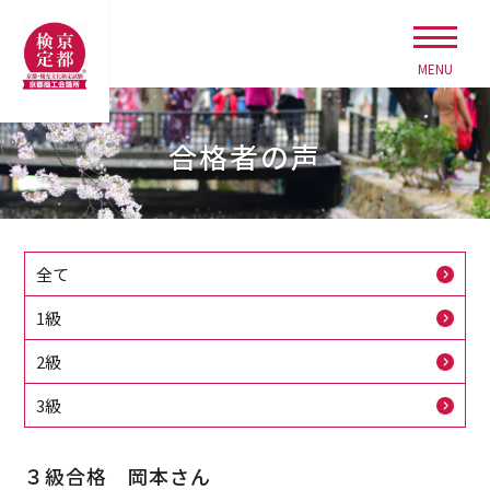
MENU
合格者の声
全て
1級
2級
3級
３級合格 岡本さん