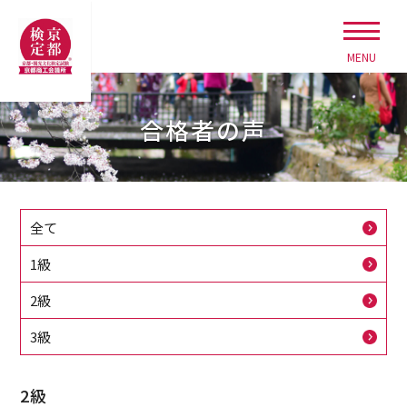
MENU
合格者の声
全て
1級
2級
3級
2級